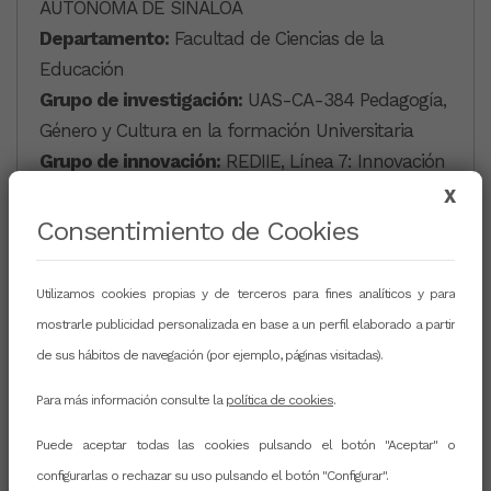
AUTÓNOMA DE SINALOA
Departamento:
Facultad de Ciencias de la
Educación
Grupo de investigación:
UAS-CA-384 Pedagogía,
Género y Cultura en la formación Universitaria
Grupo de innovación:
REDIIE, Línea 7: Innovación
Educativa
X
Página web:
Enlace web
Consentimiento de Cookies
RRSS
Utilizamos cookies propias y de terceros para fines analíticos y para
mostrarle publicidad personalizada en base a un perfil elaborado a partir
de sus hábitos de navegación (por ejemplo, páginas visitadas).
Para más información consulte la
política de cookies
.
CURRICULUM
Puede aceptar todas las cookies pulsando el botón "Aceptar" o
configurarlas o rechazar su uso pulsando el botón "Configurar".