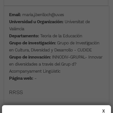
Email:
maria.j.benlloch@uv.es
Universidad u Organización:
Universitat de
València
Departamento:
Teoría de la Educación
Grupo de investigación:
Grupo de Investigación
en Cultura, Diversidad y Desarrollo - CUDIDE
Grupo de innovación:
INNODIV-GRUPAL- Innovar
en diversidades a través del Grup d?
Acompanyament Lingüístic
Página web:
-
RRSS
X