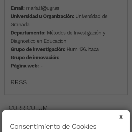
Email:
mariatf@ugr.es
Universidad u Organización:
Universidad de
Granada
Departamento:
Métodos de Investigación y
Diagnostico en Educacion
Grupo de investigación:
Hum 126. Itaca
Grupo de innovación:
Página web:
-
RRSS
CURRICULUM
X
Consentimiento de Cookies