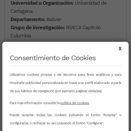
Universidad u Organización:
Universidad de
Cartagena
Departamento:
Bolívar
Grupo de investigación:
RUECA Capítulo
Colombia
Grupo de innovación:
X
Página web:
-
Consentimiento de Cookies
RRSS
Utilizamos cookies propias y de terceros para fines analíticos y para
mostrarle publicidad personalizada en base a un perfil elaborado a partir
de sus hábitos de navegación (por ejemplo, páginas visitadas).
CURRICULUM
Para más información consulte la
política de cookies
.
Enlace externo
Puede aceptar todas las cookies pulsando el botón "Aceptar" o
configurarlas o rechazar su uso pulsando el botón "Configurar".