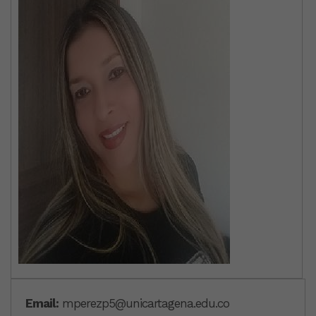
Email:
mperezp5@unicartagena.edu.co