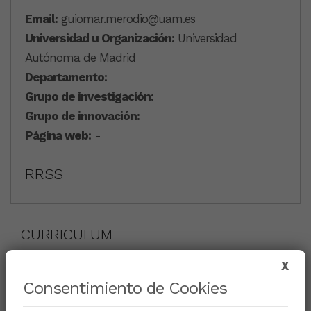
Email:
guiomar.merodio@uam.es
Universidad u Organización:
Universidad
Autónoma de Madrid
Departamento:
Grupo de investigación:
Grupo de innovación:
Página web:
-
RRSS
CURRICULUM
X
Consentimiento de Cookies