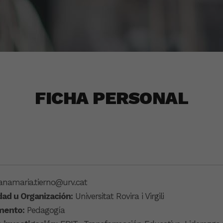
FICHA PERSONAL
anamaria.tierno@urv.cat
dad u Organización:
Universitat Rovira i Virgili
mento:
Pedagogía