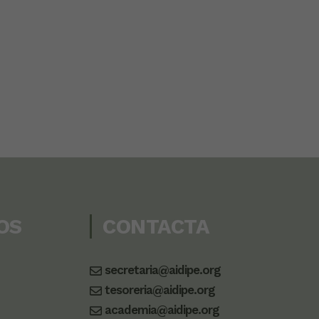
OS
CONTACTA
secretaria@aidipe.org
tesoreria@aidipe.org
academia@aidipe.org