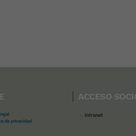
E
ACCESO SOCI
legal
Intranet
ca de privacidad