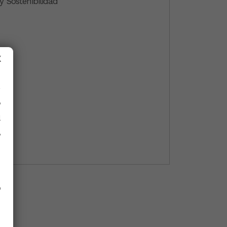
 Sostenibilidad
X
y
l
,
o