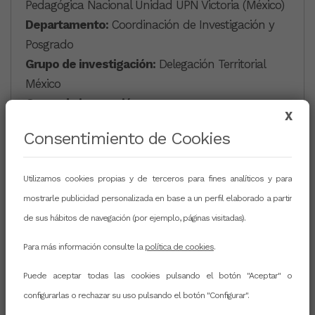
Pedagógica Nacional Unidad UPN Victoria (México)
Departamento:
Coordinación de Investigación y
Posgrado
Grupo de investigación:
Delegación Territorial
México
Grupo de innovación:
X
Página web:
-
Consentimiento de Cookies
RRSS
Utilizamos cookies propias y de terceros para fines analíticos y para
mostrarle publicidad personalizada en base a un perfil elaborado a partir
de sus hábitos de navegación (por ejemplo, páginas visitadas).
CURRICULUM
Para más información consulte la
política de cookies
.
Puede aceptar todas las cookies pulsando el botón "Aceptar" o
configurarlas o rechazar su uso pulsando el botón "Configurar".