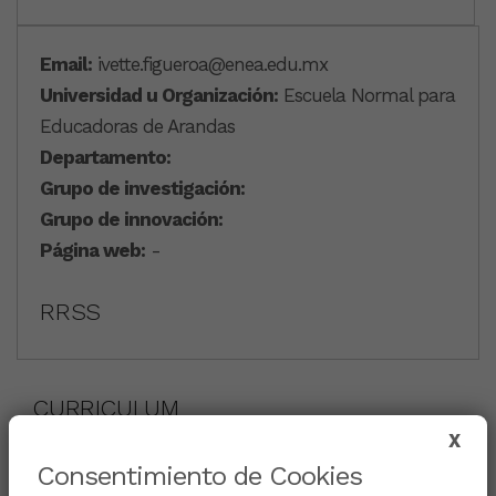
Email:
ivette.figueroa@enea.edu.mx
Universidad u Organización:
Escuela Normal para
Educadoras de Arandas
Departamento:
Grupo de investigación:
Grupo de innovación:
Página web:
-
RRSS
CURRICULUM
X
Consentimiento de Cookies