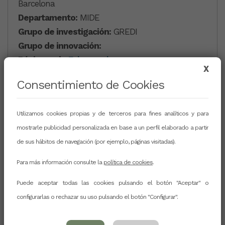
Barcelona
Departamento:
MIDE
Grupo de investigación:
GREDI
Grupo de innovación:
Página web:
Enlace web
X
Consentimiento de Cookies
RRSS
Utilizamos cookies propias y de terceros para fines analíticos y para
mostrarle publicidad personalizada en base a un perfil elaborado a partir
de sus hábitos de navegación (por ejemplo, páginas visitadas).
CURRICULUM
Para más información consulte la
política de cookies
.
Puede aceptar todas las cookies pulsando el botón "Aceptar" o
configurarlas o rechazar su uso pulsando el botón "Configurar".