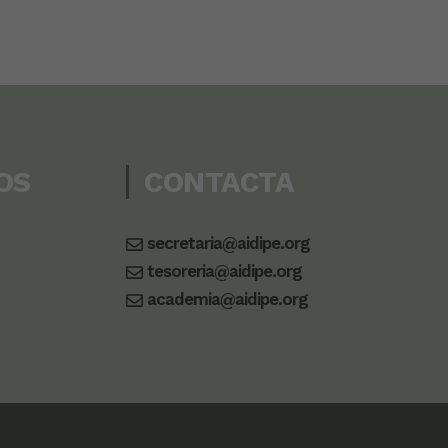
OS
CONTACTA
secretaria@aidipe.org
tesoreria@aidipe.org
academia@aidipe.org