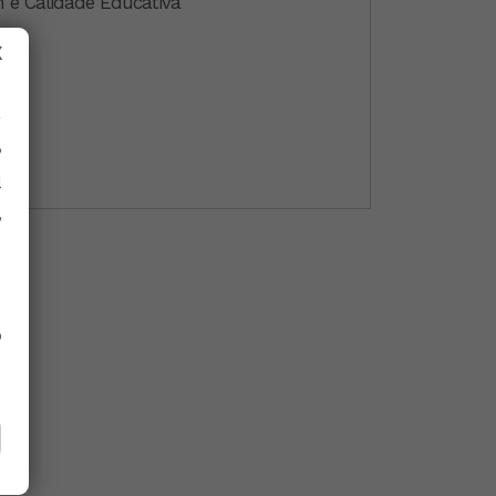
n e Calidade Educativa
X
y
l
,
o