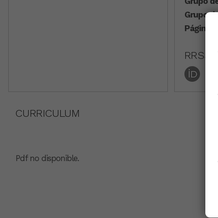
Grupo de
Grupo de
Página w
RRSS
CURRICULUM