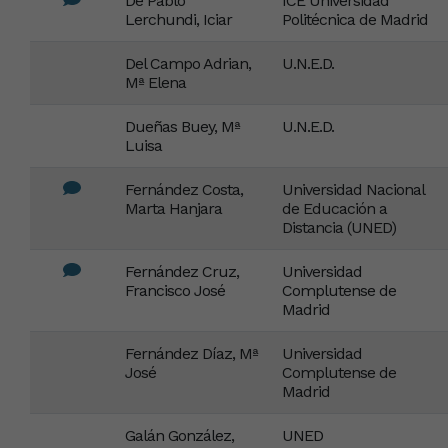
De Pablo
ICE Universidad
Lerchundi, Iciar
Politécnica de Madrid
Del Campo Adrian,
U.N.E.D.
Mª Elena
Dueñas Buey, Mª
U.N.E.D.
Luisa
Fernández Costa,
Universidad Nacional
Marta Hanjara
de Educación a
Distancia (UNED)
Fernández Cruz,
Universidad
Francisco José
Complutense de
Madrid
Fernández Díaz, Mª
Universidad
José
Complutense de
Madrid
Galán González,
UNED