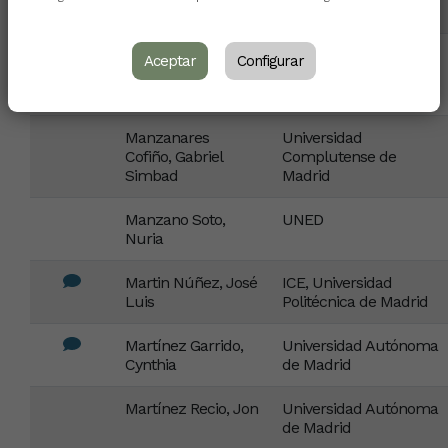
Distancia (UNED)
Mafokozi
Universidad
Aceptar
Configurar
Ndabishibije, José
Complutense de
Madrid
Manzanares
Universidad
Cofiño, Gabriel
Complutense de
Simbad
Madrid
Manzano Soto,
UNED
Nuria
Martin Núñez, José
ICE, Universidad
Luis
Politécnica de Madrid
Martínez Garrido,
Universidad Autónoma
Cynthia
de Madrid
Martínez Recio, Jon
Universidad Autónoma
de Madrid