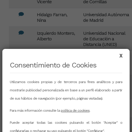
Vicente
de Comillas
Hidalgo Farran,
Universidad Autónoma
Nina
de Madrid
Izquierdo Montero,
Universidad Nacional
Alberto
de Educación a
Distancia (UNED)
X
Jimenez
Facultad
Fernández, Mª del
Fª.C.Educación-MIDE-
Consentimiento de Cookies
Carmen
UNED
Jimenez Morales,
Universidad Nacional
Utilizamos cookies propias y de terceros para fines analíticos y para
Jorge
de Educación a
mostrarle publicidad personalizada en base a un perfil elaborado a partir
Distancia (UNED)
de sus hábitos de navegación (por ejemplo, páginas visitadas).
Jiménez Rivero,
Universidad Politécnica
Ana
de Madrid
Para más información consulte la
política de cookies
.
Puede aceptar todas las cookies pulsando el botón "Aceptar" o
Laforgue Bullido,
Universidad Nacional
Noemi
de Educación a
configurarlas o rechazar su uso pulsando el botón "Configurar".