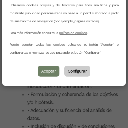
Utilizamos cookies propias y de terceros para fines analíticos y para
Asignar un código identificativo al original.
mostrarle publicidad personalizada en base a un perfil elaborado a partir
Seleccionar jueces expertos de la base de
de sus hábitos de navegación (por ejemplo, páginas visitadas).
revisores/as con que cuenta la revista.
De esta forma se desconoce cualquier
Para más información consulte la
política de cookies
.
información sobre el artículo, salvo el
Puede aceptar todas las cookies pulsando el botón "Aceptar" o
conjunto de descriptores sobre su contenido.
configurarlas o rechazar su uso pulsando el botón "Configurar".
Para la evaluación por pares de los artículos se
tendrán en cuenta los siguientes criterios:
• Contenido científico y rigor metodológico.
Aceptar
Configurar
• Actualidad y relevancia de la
introducción/fundamentación.
• Formulación y coherencia de los objetivos
y/o hipótesis.
• Adecuación y suficiencia del análisis de
datos.
• Inclusión de discusión y de conclusiones