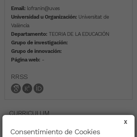
Email:
lofranin@uv.es
Universidad u Organización:
Universitat de
València
Departamento:
TEORIA DE LA EDUCACIÓN
Grupo de investigación:
Grupo de innovación:
Página web:
-
RRSS
CURRICULUM
X
Consentimiento de Cookies