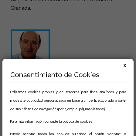
Granada.
X
Consentimiento de Cookies
DR. D. TOMÁS ESCUDERO ESCORZA
Utilizamos cookies propias y de terceros para fines analíticos y para
Presidente AIDIPE. Periodo 2003-2005. Doctor en
mostrarle publicidad personalizada en base a un perfil elaborado a partir
Ciencias por la Universidad Zaragoza. Catedrático
de sus hábitos de navegación (por ejemplo, páginas visitadas).
de Métodos de Investigación y Diagnóstico en
Educación de la Universidad de Zaragoza.
Para más información consulte la
política de cookies
.
Puede aceptar todas las cookies pulsando el botón "Aceptar" o