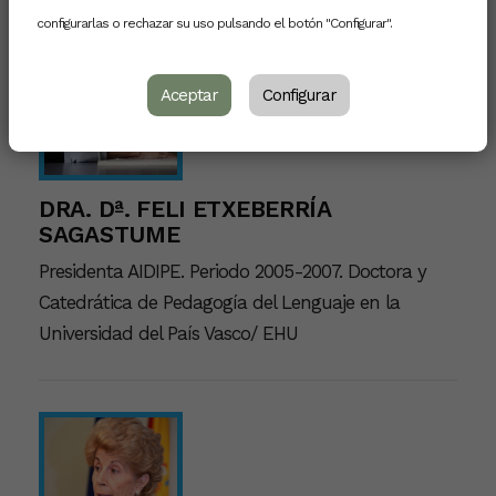
configurarlas o rechazar su uso pulsando el botón "Configurar".
Aceptar
Configurar
DRA. Dª. FELI ETXEBERRÍA
SAGASTUME
Presidenta AIDIPE. Periodo 2005-2007. Doctora y
Catedrática de Pedagogía del Lenguaje en la
Universidad del País Vasco/ EHU