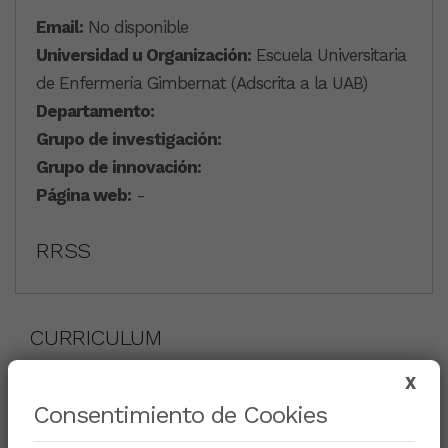
Email:
No disponible
Universidad u Organización:
Escuela Universitaria
de Enfermería Gimbernat (Adscrita a la UAB)
Departamento:
Grupo de investigación:
Grupo de innovación:
Página web:
-
RRSS
CURRICULUM
X
Consentimiento de Cookies