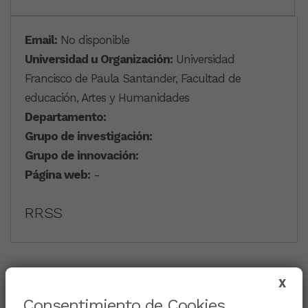
Email:
No disponible
Universidad u Organización:
Universidad
Francisco de Paula Santander, Facultad de
educación, Artes y Humanidades
Departamento:
Grupo de investigación:
Grupo de innovación:
Página web:
-
RRSS
CURRICULUM
X
Consentimiento de Cookies